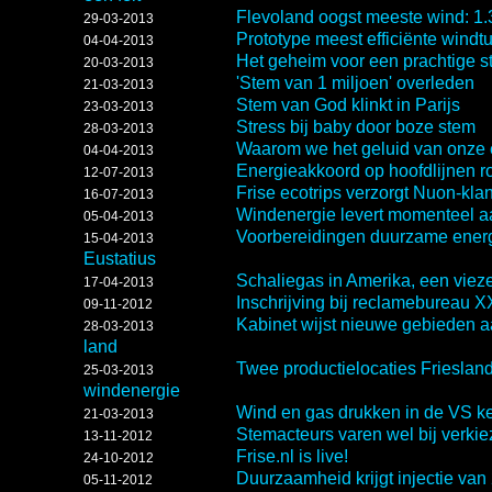
Flevoland oogst meeste wind: 1
29-03-2013
Prototype meest efficiënte windt
04-04-2013
Het geheim voor een prachtige s
20-03-2013
'Stem van 1 miljoen' overleden
21-03-2013
Stem van God klinkt in Parijs
23-03-2013
Stress bij baby door boze stem
28-03-2013
Waarom we het geluid van onze 
04-04-2013
Energieakkoord op hoofdlijnen r
12-07-2013
Frise ecotrips verzorgt Nuon-kl
16-07-2013
Windenergie levert momenteel a
05-04-2013
Voorbereidingen duurzame energ
15-04-2013
Eustatius
Schaliegas in Amerika, een vieze
17-04-2013
Inschrijving bij reclamebureau 
09-11-2012
Kabinet wijst nieuwe gebieden a
28-03-2013
land
Twee productielocaties Friesla
25-03-2013
windenergie
Wind en gas drukken in de VS ke
21-03-2013
Stemacteurs varen wel bij verk
13-11-2012
Frise.nl is live!
24-10-2012
Duurzaamheid krijgt injectie van
05-11-2012