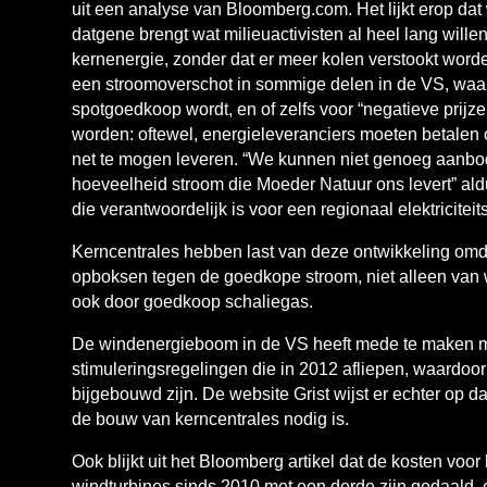
uit een analyse van Bloomberg.com. Het lijkt erop dat
datgene brengt wat milieuactivisten al heel lang wille
kernenergie, zonder dat er meer kolen verstookt worden
een stroomoverschot in sommige delen in de VS, waar
spotgoedkoop wordt, en of zelfs voor “negatieve prijz
worden: oftewel, energieleveranciers moeten betalen
net te mogen leveren. “We kunnen niet genoeg aanbo
hoeveelheid stroom die Moeder Natuur ons levert” al
die verantwoordelijk is voor een regionaal elektriciteit
Kerncentrales hebben last van deze ontwikkeling omd
opboksen tegen de goedkope stroom, niet alleen van 
ook door goedkoop schaliegas.
De windenergieboom in de VS heeft mede te maken 
stimuleringsregelingen die in 2012 afliepen, waardoo
bijgebouwd zijn. De website Grist wijst er echter op da
de bouw van kerncentrales nodig is.
Ook blijkt uit het Bloomberg artikel dat de kosten voo
windturbines sinds 2010 met een derde zijn gedaald,