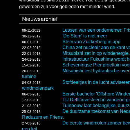
geworden zijn voor gebieden met minder wind.
Nieuwsarchief
Lessen van een ondernemer: Fris
09-11-2012
'De Stem' is niet meer
30-12-2012
Stem van Zuckerberg in app
06-01-2013
China zet nucleair aan de kant v
22-02-2013
Mitsubishi zet in op windenergie
22-01-2013
Infrastructuur Fukushima wordt h
24-01-2013
Scheveningse Pier proeftuin vo
15-02-2013
Mitsubishi test hydraulische ov
26-02-2013
turbine
Stofdeeltjes in de lucht advisere
04-03-2013
windmolenpark
Eerste bachelor 'Offshore Winde
06-03-2013
TU Delft investeert in windenerg
12-03-2013
Tuinbouw laat belangrijke, duur
21-03-2013
De duurzame toekomst van Neder
25-03-2013
Reduzum en Friens.
De eerste windmolen zonder be
27-03-2013
een feit